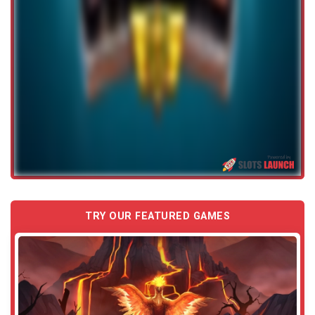
TRY OUR FEATURED GAMES