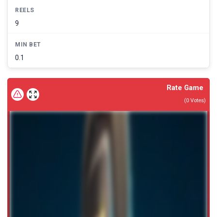
REELS
9
MIN BET
0.1
Rate Game
(
0
Votes)