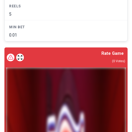
REELS
5
MIN BET
0.01
Rate Game
(
0
Votes)