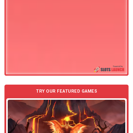
TRY OUR FEATURED GAMES