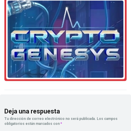
Deja una respuesta
Tu dirección de correo electrónico no será publicada.
Los campos
obligatorios están marcados con
*