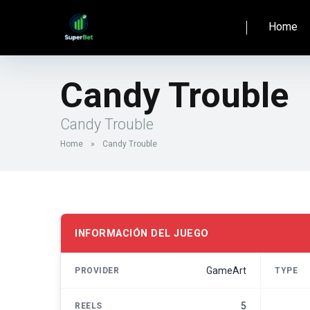
Home
Candy Trouble
Candy Trouble
Home
»
Candy Trouble
INFORMACIÓN DEL JUEGO
GameArt
PROVIDER
TYPE
5
REELS