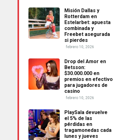
Misión Dallas y
Rotterdam en
Estelarbet: apuesta
combinada y
Freebet asegurada
si pierdes
febrero 10, 2026
Drop del Amor en
Betsson:
$30.000.000 en
premios en efectivo
para jugadores de
casino
febrero 10, 2026
PlaySala devuelve
el 5% de las
pérdidas en
tragamonedas cada
lunes y jueves