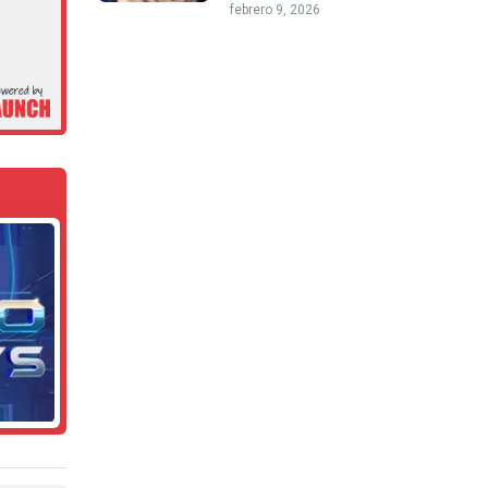
febrero 9, 2026