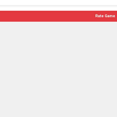
Rate Game