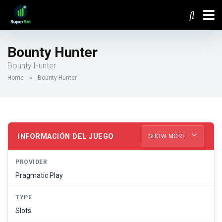
Bounty Hunter
Bounty Hunter
Home
»
Bounty Hunter
INFORMACIÓN DEL JUEGO
SHOW MORE
PROVIDER
Pragmatic Play
TYPE
Slots