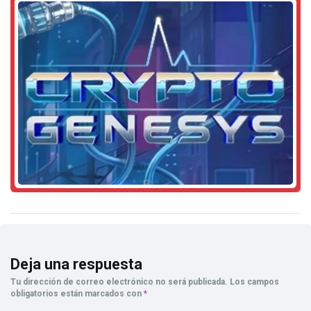
Deja una respuesta
Tu dirección de correo electrónico no será publicada.
Los campos
obligatorios están marcados con
*