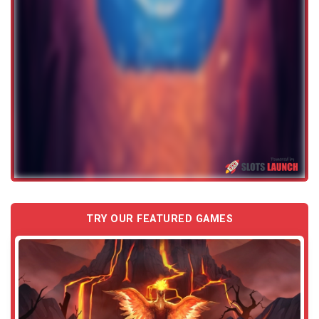
TRY OUR FEATURED GAMES