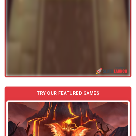
TRY OUR FEATURED GAMES