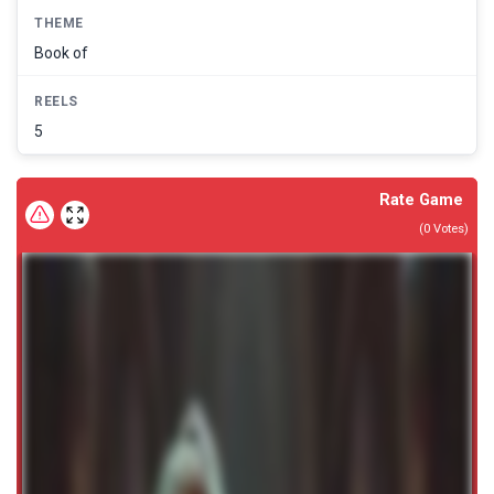
THEME
Book of
REELS
5
Rate Game
(
0
Votes)