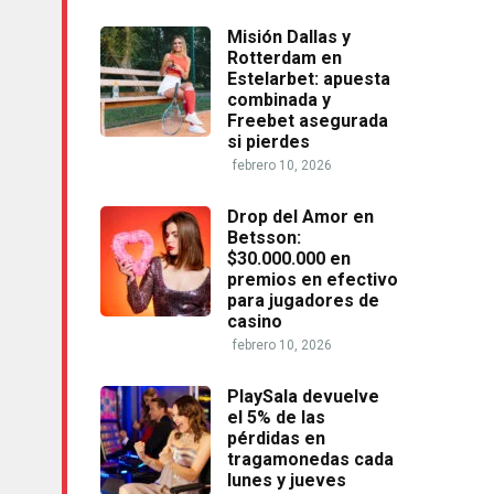
Misión Dallas y
Rotterdam en
Estelarbet: apuesta
combinada y
Freebet asegurada
si pierdes
febrero 10, 2026
Drop del Amor en
Betsson:
$30.000.000 en
premios en efectivo
para jugadores de
casino
febrero 10, 2026
PlaySala devuelve
el 5% de las
pérdidas en
tragamonedas cada
lunes y jueves