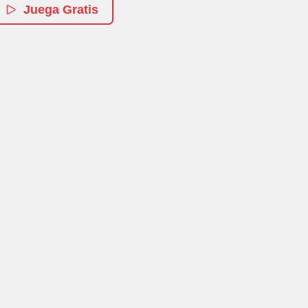
Juega Gratis