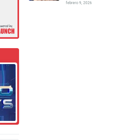
febrero 9, 2026