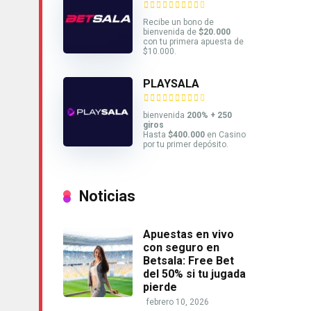
Recibe un bono de
bienvenida de
$20.000
con tu primera apuesta de
$10.000.
PLAYSALA
bienvenida
200% + 250
giros
Hasta
$400.000
en Casino
por tu primer depósito.
Noticias
Apuestas en vivo
con seguro en
Betsala: Free Bet
del 50% si tu jugada
pierde
febrero 10, 2026