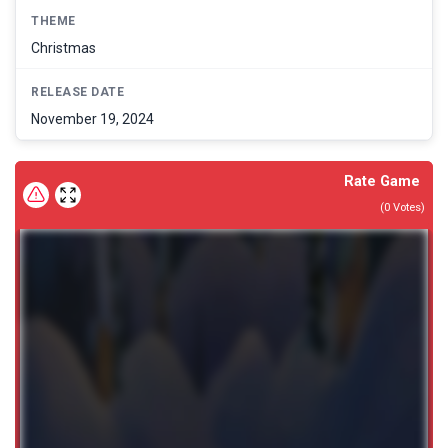
THEME
Christmas
RELEASE DATE
November 19, 2024
Rate Game
(
0
Votes)