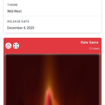
THEME
Wild West
RELEASE DATE
December 4, 2025
Rate Game
(
0
Votes)