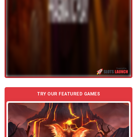
TRY OUR FEATURED GAMES