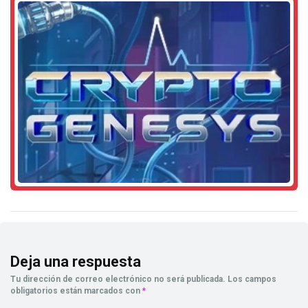
Deja una respuesta
Tu dirección de correo electrónico no será publicada.
Los campos
obligatorios están marcados con
*