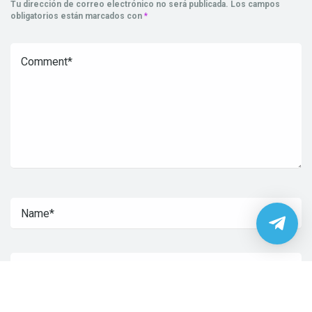
Tu dirección de correo electrónico no será publicada.
Los campos
obligatorios están marcados con
*