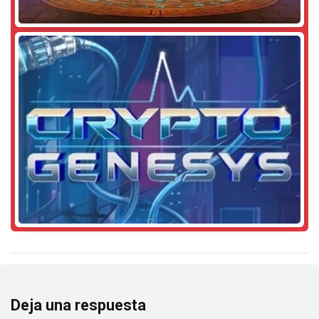
Deja una respuesta