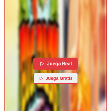
Juega Real
Juega Gratis