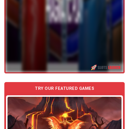
TRY OUR FEATURED GAMES