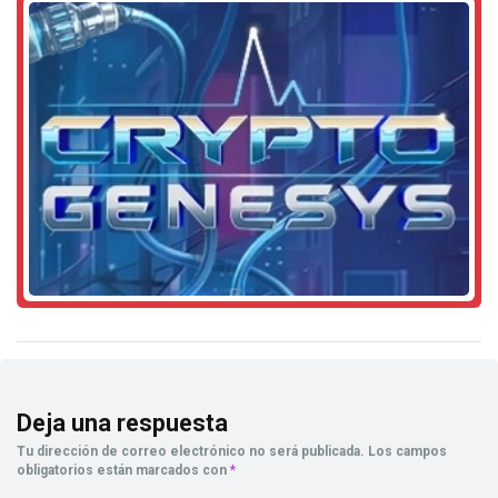
Deja una respuesta
Tu dirección de correo electrónico no será publicada.
Los campos
obligatorios están marcados con
*