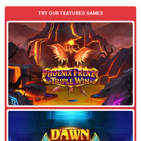
TRY OUR FEATURED GAMES