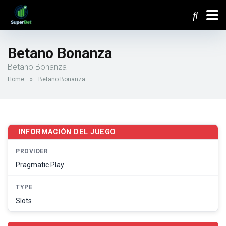
Betano Bonanza
Betano Bonanza
Home
»
Betano Bonanza
INFORMACIÓN DEL JUEGO
PROVIDER
Pragmatic Play
TYPE
Slots