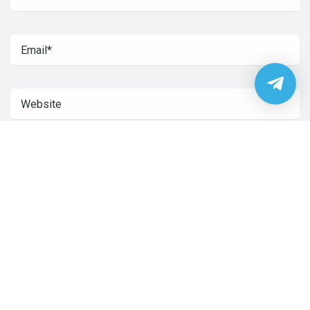
Save my name, email, and website in this browser for
the next time I comment.