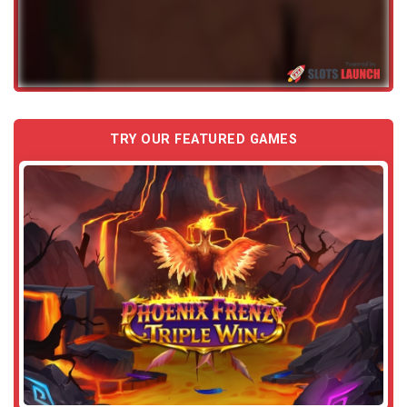
TRY OUR FEATURED GAMES