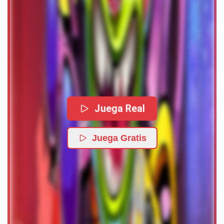
Juega Real
Juega Gratis