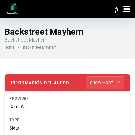
Backstreet Mayhem
Backstreet Mayhem
Home
»
Backstreet Mayhem
INFORMACIÓN DEL JUEGO
SHOW MORE
PROVIDER
GameArt
TYPE
Slots