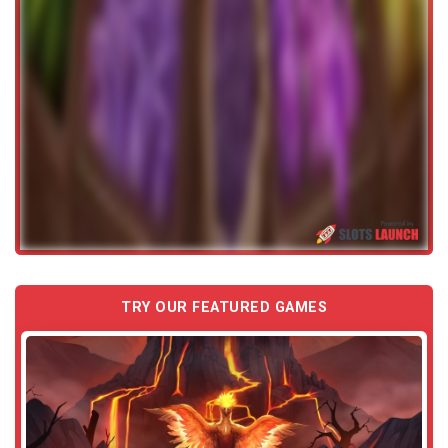
TRY OUR FEATURED GAMES