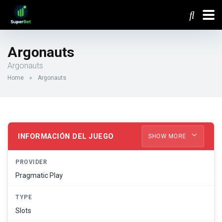
Argonauts
Argonauts
Home
»
Argonauts
INFORMACIÓN DEL JUEGO
SHOW MORE
PROVIDER
Pragmatic Play
TYPE
Slots