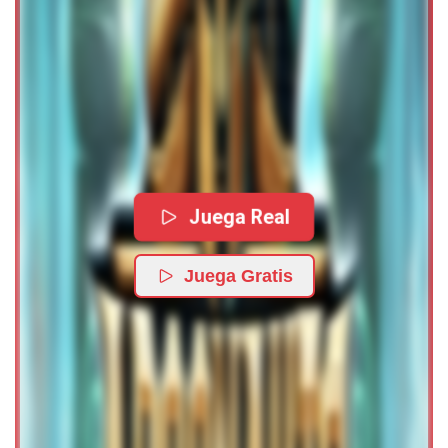
Juega Real
Juega Gratis