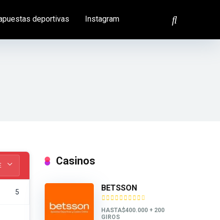
apuestas deportivas
Instagram
Casinos
E
BETSSON
5
HASTA$400.000 + 200
GIROS