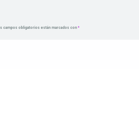
s campos obligatorios están marcados con
*