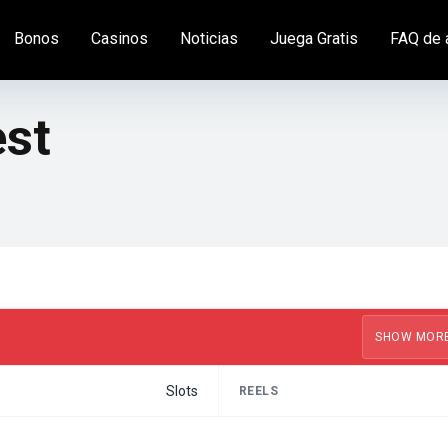
Bonos
Casinos
Noticias
Juega Gratis
FAQ de 
st
SHOW MOR
Slots
REELS