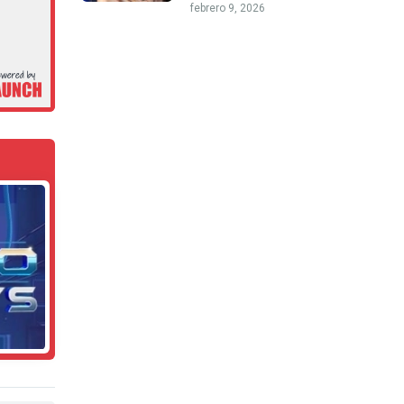
febrero 9, 2026