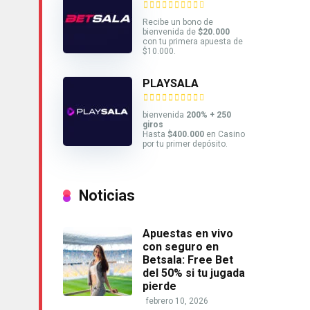
Recibe un bono de
bienvenida de
$20.000
con tu primera apuesta de
$10.000.
PLAYSALA
bienvenida
200% + 250
giros
Hasta
$400.000
en Casino
por tu primer depósito.
Noticias
Apuestas en vivo
con seguro en
Betsala: Free Bet
del 50% si tu jugada
pierde
febrero 10, 2026