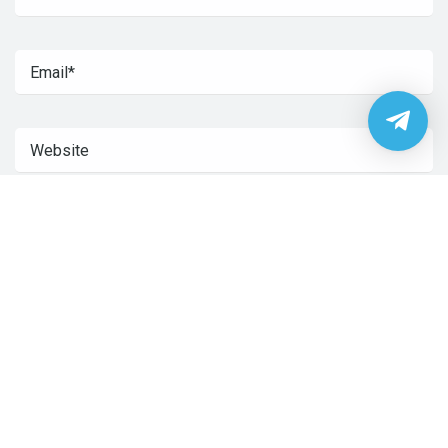
Save my name, email, and website in this browser for
the next time I comment.