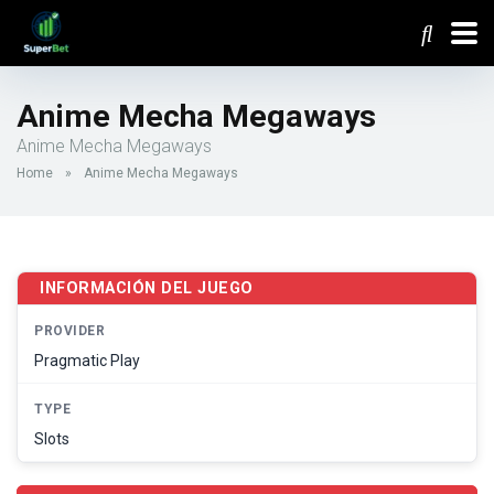
Anime Mecha Megaways
Anime Mecha Megaways
Home
»
Anime Mecha Megaways
INFORMACIÓN DEL JUEGO
PROVIDER
Pragmatic Play
TYPE
Slots