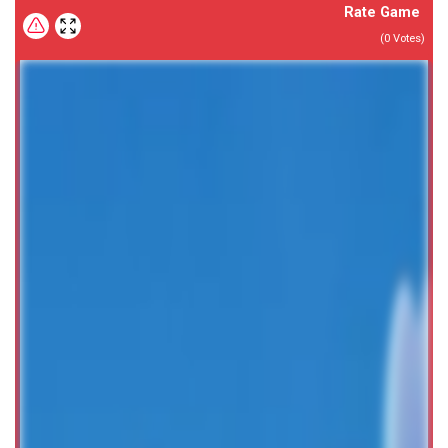
Rate Game
(
0
Votes)