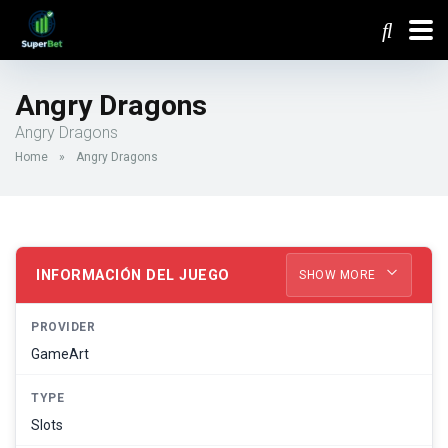
Angry Dragons
Angry Dragons
Home
»
Angry Dragons
INFORMACIÓN DEL JUEGO
SHOW MORE
PROVIDER
GameArt
TYPE
Slots