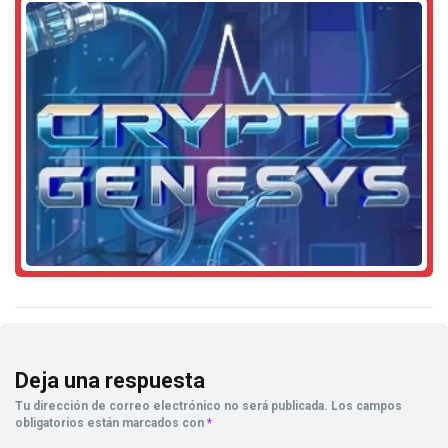
Deja una respuesta
Tu dirección de correo electrónico no será publicada.
Los campos
obligatorios están marcados con
*