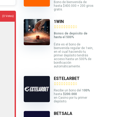
Bono de bienvenida de
hasta $400.000 + 200 giros
gratis.
(
0
Votes)
1WIN
Bonos de depósito de
hasta el 500%
Éste es el bono de
bienvenida regular de 1win,
en el cual haciendo tu
primer depósito tendrás
acceso hasta un 500% de
bonificación
automáticamente.
ESTELARBET
Recibe un bono del
100%
hasta
$200.000
en Casino por tu primer
depósito.
BETSALA