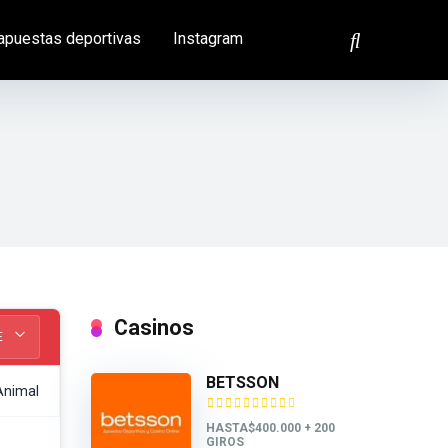
apuestas deportivas
Instagram
Casinos
E
BETSSON
Animal
HASTA$400.000 + 200
GIROS