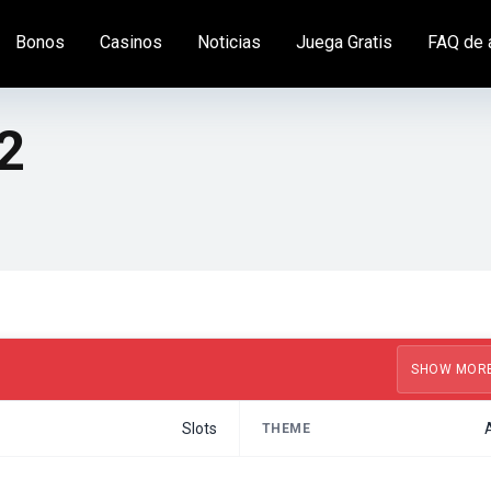
Bonos
Casinos
Noticias
Juega Gratis
FAQ de 
2
SHOW MOR
Slots
THEME