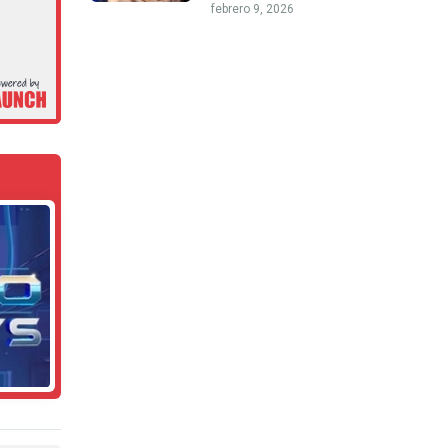
febrero 9, 2026