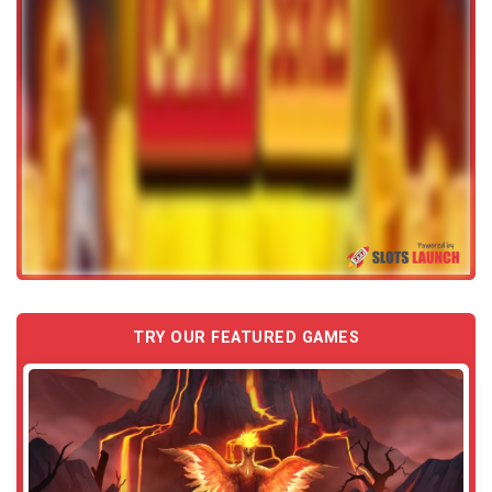
TRY OUR FEATURED GAMES