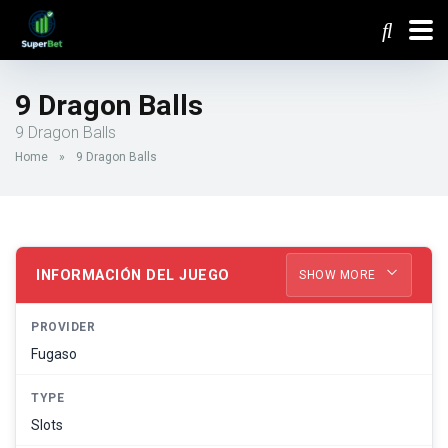
9 Dragon Balls
9 Dragon Balls
Home
»
9 Dragon Balls
INFORMACIÓN DEL JUEGO
SHOW MORE
PROVIDER
Fugaso
TYPE
Slots