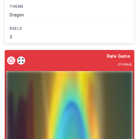
THEME
Dragon
REELS
3
Rate Game
(
0
Votes)