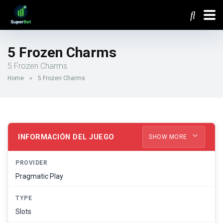
5 Frozen Charms
5 Frozen Charms
Home
»
5 Frozen Charms
INFORMACIÓN DEL JUEGO
SHOW MORE
PROVIDER
Pragmatic Play
TYPE
Slots