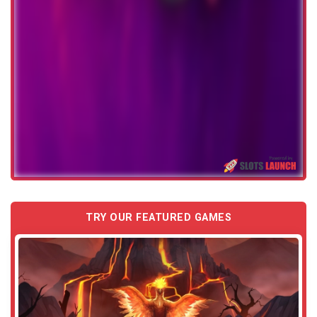
TRY OUR FEATURED GAMES