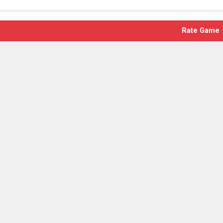
Rate Game