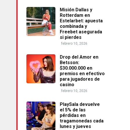
Misión Dallas y
Rotterdam en
Estelarbet: apuesta
combinada y
Freebet asegurada
si pierdes
febrero 10, 2026
Drop del Amor en
Betsson:
$30.000.000 en
premios en efectivo
para jugadores de
casino
febrero 10, 2026
PlaySala devuelve
el 5% de las
pérdidas en
tragamonedas cada
lunes y jueves