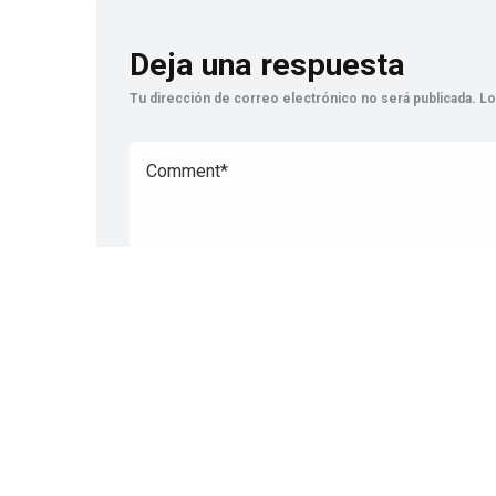
Deja una respuesta
Tu dirección de correo electrónico no será publicada.
Lo