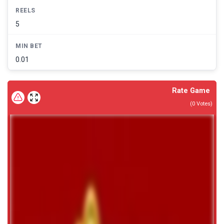
REELS
5
MIN BET
0.01
Rate Game
(
0
Votes)