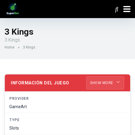
3 Kings
3 Kings
Home
»
3 Kings
INFORMACIÓN DEL JUEGO
SHOW MORE
PROVIDER
GameArt
TYPE
Slots