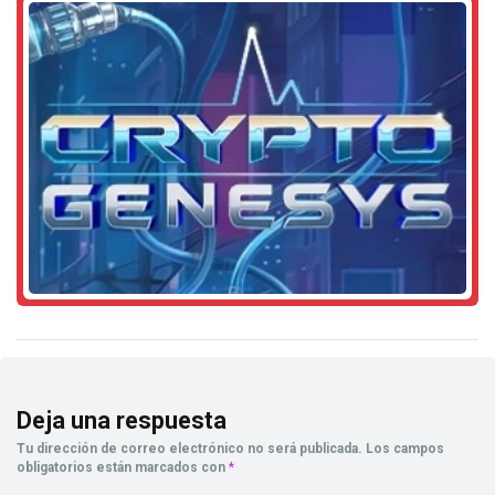
Deja una respuesta
Tu dirección de correo electrónico no será publicada.
Los campos
obligatorios están marcados con
*