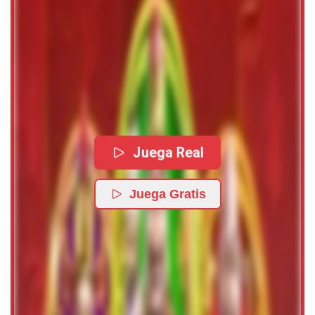
Juega Real
Juega Gratis