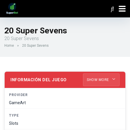
20 Super Sevens
20 Super Sevens
Home
»
20 Super Sevens
INFORMACIÓN DEL JUEGO
SHOW MORE
PROVIDER
GameArt
TYPE
Slots