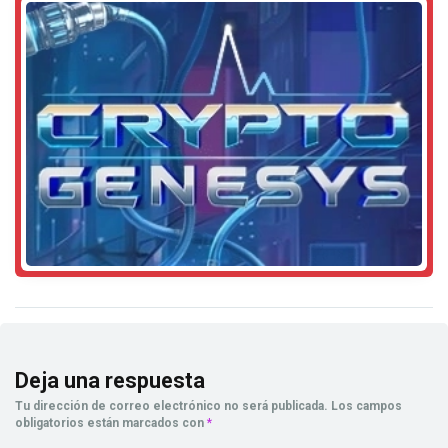
Deja una respuesta
Tu dirección de correo electrónico no será publicada.
Los campos
obligatorios están marcados con
*