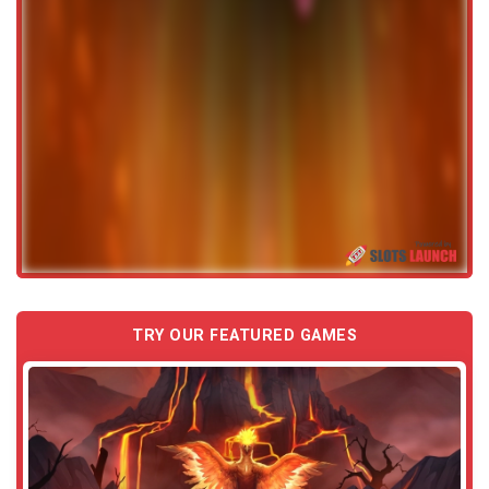
TRY OUR FEATURED GAMES