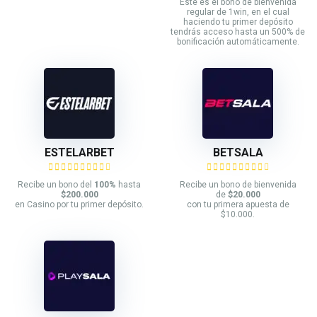
Éste es el bono de bienvenida
regular de 1win, en el cual
haciendo tu primer depósito
tendrás acceso hasta un 500% de
bonificación automáticamente.
ESTELARBET
BETSALA
Recibe un bono del
100%
hasta
Recibe un bono de bienvenida
$200.000
de
$20.000
en Casino por tu primer depósito.
con tu primera apuesta de
$10.000.