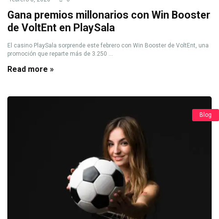
Gana premios millonarios con Win Booster
de VoltEnt en PlaySala
El casino PlaySala sorprende este febrero con Win Booster de VoltEnt, una
promoción que reparte más de 3.250 ...
Read more »
Blog