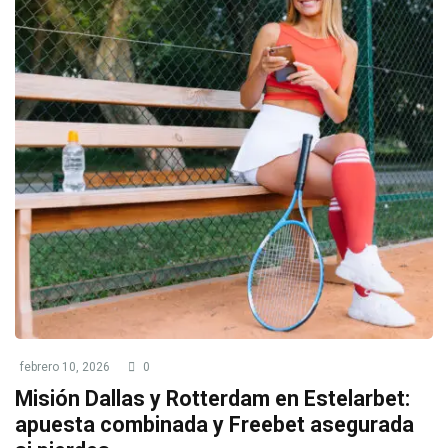
febrero 10, 2026
0
Misión Dallas y Rotterdam en Estelarbet:
apuesta combinada y Freebet asegurada