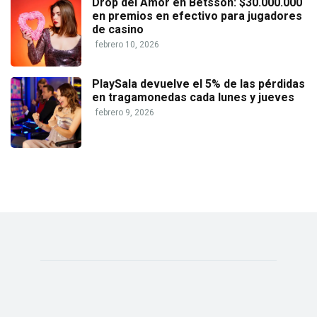
Drop del Amor en Betsson: $30.000.000
en premios en efectivo para jugadores
de casino
febrero 10, 2026
PlaySala devuelve el 5% de las pérdidas
en tragamonedas cada lunes y jueves
febrero 9, 2026