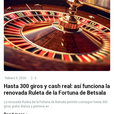
febrero 9, 2026
0
Hasta 300 giros y cash real: así funciona la
renovada Ruleta de la Fortuna de Betsala
La renovada Ruleta de la Fortuna de Betsala permite conseguir hasta 300
giros gratis diarios y premios en ...