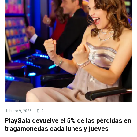
febrero 9, 2026
0
PlaySala devuelve el 5% de las pérdidas en
tragamonedas cada lunes y jueves