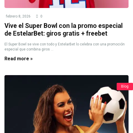
febrero 8, 2026
0
Vive el Super Bowl con la promo especial
de EstelarBet: giros gratis + freebet
El Super Bowl se vive con todo y EstelarBet lo celebra con una promoción
especial que combina giros ...
Read more »
Blog