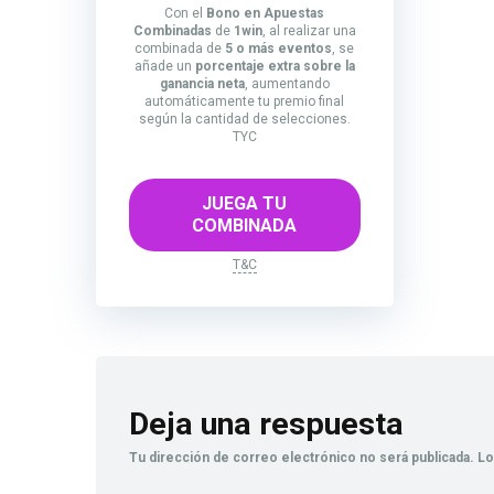
Con el
Bono en Apuestas
Combinadas
de
1win
, al realizar una
combinada de
5 o más eventos
, se
añade un
porcentaje extra sobre la
ganancia neta
, aumentando
automáticamente tu premio final
según la cantidad de selecciones.
TYC
JUEGA TU
COMBINADA
T&C
Deja una respuesta
Tu dirección de correo electrónico no será publicada.
Lo