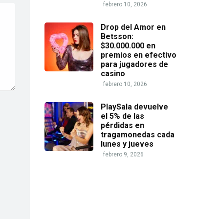
febrero 10, 2026
Drop del Amor en
Betsson:
$30.000.000 en
premios en efectivo
para jugadores de
casino
febrero 10, 2026
PlaySala devuelve
el 5% de las
pérdidas en
tragamonedas cada
lunes y jueves
febrero 9, 2026