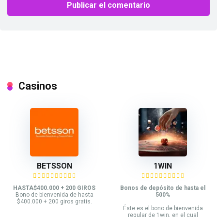
Casinos
BETSSON
1WIN
HASTA$400.000 + 200 GIROS
Bonos de depósito de hasta el
Bono de bienvenida de hasta
500%
$400.000 + 200 giros gratis.
Éste es el bono de bienvenida
regular de 1win, en el cual