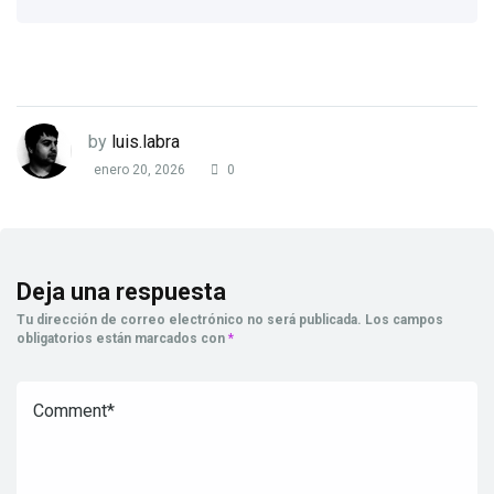
by
luis.labra
enero 20, 2026
0
Deja una respuesta
Tu dirección de correo electrónico no será publicada.
Los campos
obligatorios están marcados con
*