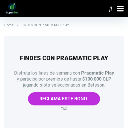
Home
»
FINDES CON PRAGMATIC PLAY
FINDES CON PRAGMATIC PLAY
Disfruta los fines de semana con
Pragmatic Play
y participa por premios de hasta
$100.000 CLP
jugando slots seleccionadas en Betsson.
RECLAMA ESTE BONO
T&C