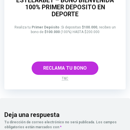
ESTELARBET – BONO BIENVENIDA
100% PRIMER DEPOSITO EN
DEPORTE
Realiza tu
Primer Depósito
:Si depositas
$100.000
, recibes un
bono de
$100.000
(100%) HASTA $200.000
RECLAMA TU BONO
T&C
Deja una respuesta
Tu dirección de correo electrónico no será publicada.
Los campos
obligatorios están marcados con
*