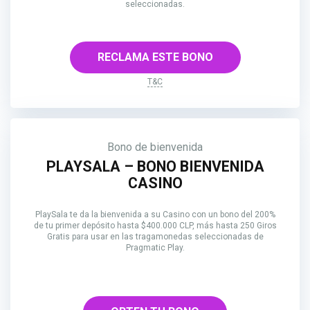
seleccionadas.
RECLAMA ESTE BONO
T&C
Bono de bienvenida
PLAYSALA – BONO BIENVENIDA
CASINO
PlaySala te da la bienvenida a su Casino con un bono del 200%
de tu primer depósito hasta $400.000 CLP, más hasta 250 Giros
Gratis para usar en las tragamonedas seleccionadas de
Pragmatic Play.