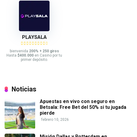
PLAYSALA
bienvenida
200% + 250 giros
Hasta
$400.000
en Casino por tu
primer depósito.
Noticias
Apuestas en vivo con seguro en
Betsala: Free Bet del 50% si tu jugada
pierde
febrero 10, 2026
Misión Dallas y Rotterdam en