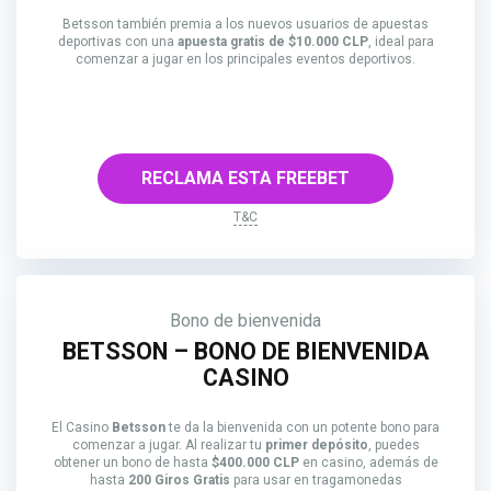
Betsson también premia a los nuevos usuarios de apuestas
deportivas con una
apuesta gratis de $10.000 CLP
, ideal para
comenzar a jugar en los principales eventos deportivos.
RECLAMA ESTA FREEBET
T&C
Bono de bienvenida
BETSSON – BONO DE BIENVENIDA
CASINO
El Casino
Betsson
te da la bienvenida con un potente bono para
comenzar a jugar. Al realizar tu
primer depósito
, puedes
obtener un bono de hasta
$400.000 CLP
en casino, además de
hasta
200 Giros Gratis
para usar en tragamonedas