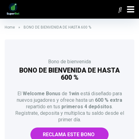
Home
»
BONO DE BIENVENIDA DE HASTA 600 %
Bono de bienvenida
BONO DE BIENVENIDA DE HASTA
600 %
El
Welcome Bonus
de
1win
está diseñado para
nuevos jugadores y ofrece hasta un
600 % extra
repartido en tus
primeros 4 depósitos
.
Regístrate, deposita y multiplica tu saldo desde el
primer día.
RECLAMA ESTE BONO